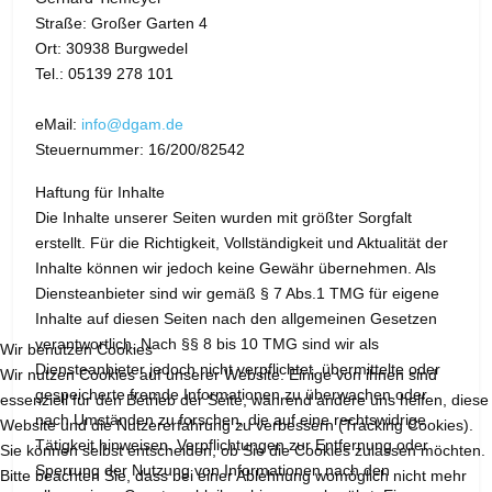
Straße: Großer Garten 4
Ort: 30938 Burgwedel
Tel.: 05139 278 101
eMail:
info@dgam.de
Steuernummer: 16/200/82542
Haftung für Inhalte
Die Inhalte unserer Seiten wurden mit größter Sorgfalt
erstellt. Für die Richtigkeit, Vollständigkeit und Aktualität der
Inhalte können wir jedoch keine Gewähr übernehmen. Als
Diensteanbieter sind wir gemäß § 7 Abs.1 TMG für eigene
Inhalte auf diesen Seiten nach den allgemeinen Gesetzen
verantwortlich. Nach §§ 8 bis 10 TMG sind wir als
Wir benutzen Cookies
Diensteanbieter jedoch nicht verpflichtet, übermittelte oder
Wir nutzen Cookies auf unserer Website. Einige von ihnen sind
gespeicherte fremde Informationen zu überwachen oder
essenziell für den Betrieb der Seite, während andere uns helfen, diese
nach Umständen zu forschen, die auf eine rechtswidrige
Website und die Nutzererfahrung zu verbessern (Tracking Cookies).
Tätigkeit hinweisen. Verpflichtungen zur Entfernung oder
Sie können selbst entscheiden, ob Sie die Cookies zulassen möchten.
Sperrung der Nutzung von Informationen nach den
Bitte beachten Sie, dass bei einer Ablehnung womöglich nicht mehr