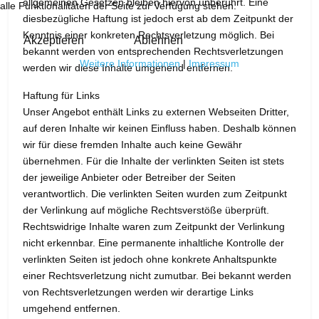
allgemeinen Gesetzen bleiben hiervon unberührt. Eine
alle Funktionalitäten der Seite zur Verfügung stehen.
diesbezügliche Haftung ist jedoch erst ab dem Zeitpunkt der
Kenntnis einer konkreten Rechtsverletzung möglich. Bei
Akzeptieren
Ablehnen
bekannt werden von entsprechenden Rechtsverletzungen
Weitere Informationen
|
Impressum
werden wir diese Inhalte umgehend entfernen.
Haftung für Links
Unser Angebot enthält Links zu externen Webseiten Dritter,
auf deren Inhalte wir keinen Einfluss haben. Deshalb können
wir für diese fremden Inhalte auch keine Gewähr
übernehmen. Für die Inhalte der verlinkten Seiten ist stets
der jeweilige Anbieter oder Betreiber der Seiten
verantwortlich. Die verlinkten Seiten wurden zum Zeitpunkt
der Verlinkung auf mögliche Rechtsverstöße überprüft.
Rechtswidrige Inhalte waren zum Zeitpunkt der Verlinkung
nicht erkennbar. Eine permanente inhaltliche Kontrolle der
verlinkten Seiten ist jedoch ohne konkrete Anhaltspunkte
einer Rechtsverletzung nicht zumutbar. Bei bekannt werden
von Rechtsverletzungen werden wir derartige Links
umgehend entfernen.