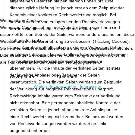
allgemeinen Gesetzen bleiben hiervon unberührt. Eine
diesbezügliche Haftung ist jedoch erst ab dem Zeitpunkt der
Kenntnis einer konkreten Rechtsverletzung möglich. Bei
Wir benutzen Cookies
bekannt werden von entsprechenden Rechtsverletzungen
Wir nutzen Cookies auf unserer Website. Einige von ihnen sind
werden wir diese Inhalte umgehend entfernen.
essenziell für den Betrieb der Seite, während andere uns helfen, diese
Haftung für Links
Website und die Nutzererfahrung zu verbessern (Tracking Cookies).
Unser Angebot enthält Links zu externen Webseiten Dritter,
Sie können selbst entscheiden, ob Sie die Cookies zulassen möchten.
auf deren Inhalte wir keinen Einfluss haben. Deshalb können
Bitte beachten Sie, dass bei einer Ablehnung womöglich nicht mehr
wir für diese fremden Inhalte auch keine Gewähr
alle Funktionalitäten der Seite zur Verfügung stehen.
übernehmen. Für die Inhalte der verlinkten Seiten ist stets
der jeweilige Anbieter oder Betreiber der Seiten
Akzeptieren
Ablehnen
verantwortlich. Die verlinkten Seiten wurden zum Zeitpunkt
Weitere Informationen
|
Impressum
der Verlinkung auf mögliche Rechtsverstöße überprüft.
Rechtswidrige Inhalte waren zum Zeitpunkt der Verlinkung
nicht erkennbar. Eine permanente inhaltliche Kontrolle der
verlinkten Seiten ist jedoch ohne konkrete Anhaltspunkte
einer Rechtsverletzung nicht zumutbar. Bei bekannt werden
von Rechtsverletzungen werden wir derartige Links
umgehend entfernen.