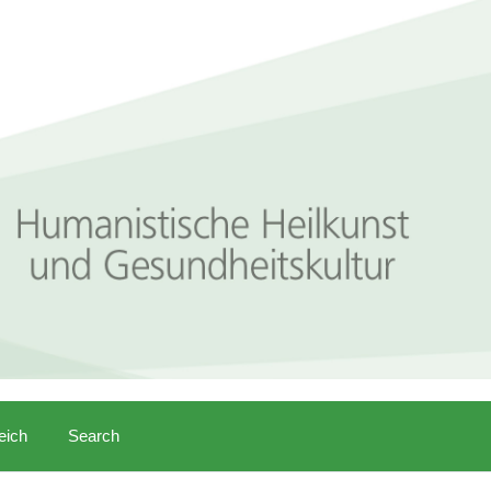
eich
Search