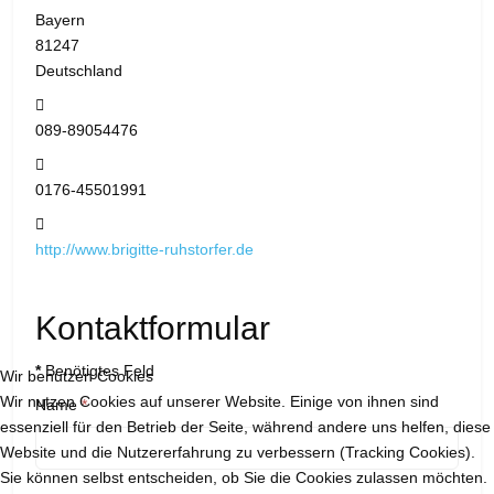
Bayern
81247
Deutschland
Telefon:
089-89054476
Mobil:
0176-45501991
Website:
http://www.brigitte-ruhstorfer.de
Kontaktformular
*
Benötigtes Feld
Wir benutzen Cookies
Wir nutzen Cookies auf unserer Website. Einige von ihnen sind
Name
*
essenziell für den Betrieb der Seite, während andere uns helfen, diese
Website und die Nutzererfahrung zu verbessern (Tracking Cookies).
Sie können selbst entscheiden, ob Sie die Cookies zulassen möchten.