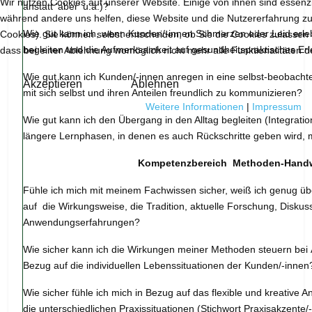
Wir nutzen Cookies auf unserer Website. Einige von ihnen sind essenzie
anstatt 'aber' u.ä.)?
während andere uns helfen, diese Website und die Nutzererfahrung zu
Wie gut kann ich, wenn Kunden/-innen Schmerzen oder Leid erle
Cookies). Sie können selbst entscheiden, ob Sie die Cookies zulassen 
begleiten und die Aufmerksamkeit auf gesundheitspraktisches Er
dass bei einer Ablehnung womöglich nicht mehr alle Funktionalitäten d
Wie gut kann ich Kunden/-innen anregen in eine selbst-beobach
Akzeptieren
Ablehnen
mit sich selbst und ihren Anteilen freundlich zu kommunizieren?
Weitere Informationen
|
Impressum
Wie gut kann ich den Übergang in den Alltag begleiten (Integrati
längere Lernphasen, in denen es auch Rückschritte geben wird, 
Kompetenzbereich Methoden-Hand
Fühle ich mich mit meinem Fachwissen sicher, weiß ich genug ü
auf die Wirkungsweise, die Tradition, aktuelle Forschung, Diskus
Anwendungserfahrungen?
Wie sicher kann ich die Wirkungen meiner Methoden steuern bei Ä
Bezug auf die individuellen Lebenssituationen der Kunden/-innen
Wie sicher fühle ich mich in Bezug auf
das flexible und kreative 
die unterschiedlichen Praxissituationen (Stichwort Praxisakzente/-