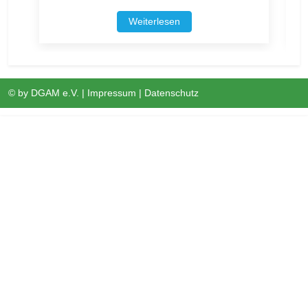
Weiterlesen
© by
DGAM e.V.
|
Impressum
|
Datenschutz