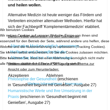
und heilen wollen.
Alternative Medizin ist heute weniger das Fördern und
Verbreiten einzelner alternativer Methoden. Hierfür hat
sich der Fachbegriff 'Komplementärmedizin' etabliert.
Wir benutzen Cookies
Wir nutzen Cookies auf unserer Website. Einige von ihnen sind
Diesen Artikel weiterlesen mit den Stichworten
essenziell für den Betrieb der Seite, während andere uns helfen, diese
•
Alternative Medizin wörtlich genommen
Website und die Nutzererfahrung zu verbessern (Tracking Cookies).
•
Heilkunst und Gesundheitskultur
Sie können selbst entscheiden, ob Sie die Cookies zulassen möchten.
•
Alternative Medizin - Friedensarbeit
Bitte beachten Sie, dass bei einer Ablehnung womöglich nicht mehr
alle Funktionalitäten der Seite zur Verfügung stehen.
Weitere ausführliche Texte (PDF) zu diesem Thema zur
Ansicht oder zum Herunterladen:
Akzeptieren
Ablehnen
Philosophie der Gesundheit
(erschienen
Weitere Informationen
|
Impressum
in '
Gesundheit beginnt mit Genießen
', Ausgabe 27)
Humanistische Werte und Ihre Umsetzung in der
Praxis
(erschienen in '
Gesundheit beginnt mit
Genießen
', Ausgabe 27)