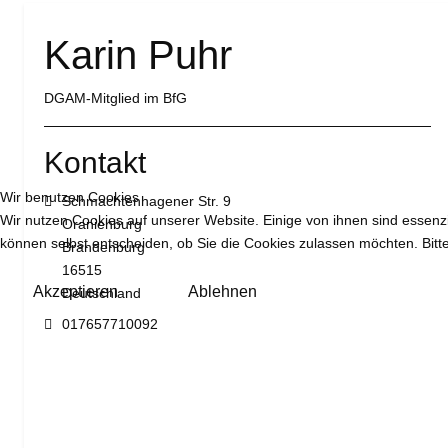
Karin Puhr
DGAM-Mitglied im BfG
Kontakt
Wir benutzen Cookies
Adresse:
Schmachtenhagener Str. 9
Wir nutzen Cookies auf unserer Website. Einige von ihnen sind essenzi
Oranienburg
können selbst entscheiden, ob Sie die Cookies zulassen möchten. Bitte
Brandenburg
16515
Akzeptieren
Ablehnen
Deutschland
Mobil:
017657710092