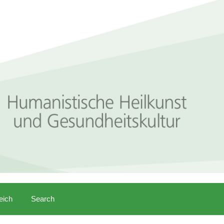
eich
Search