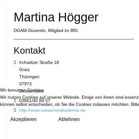
Martina Högger
DGAM-Dozentin, Mitglied im BfG
Kontakt
Adresse:
Irchwitzer Straße 18
Greiz
Thüringen
07973
Wir benutzen Cookies
Deutschland
Wir nutzen Cookies auf unserer Website. Einige von ihnen sind essenzi
Telefon:
03661/45 89 57
können selbst entscheiden, ob Sie die Cookies zulassen möchten. Bitte
Website:
http://www.caesarionakademie.de
Akzeptieren
Ablehnen