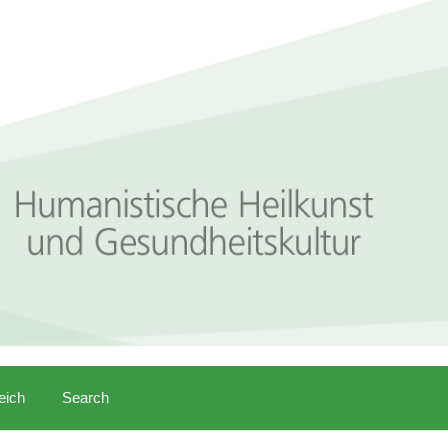
eich
Search