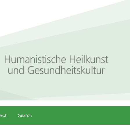
eich
Search