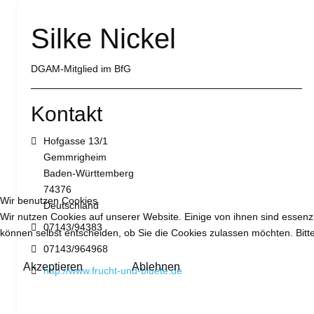
Silke Nickel
DGAM-Mitglied im BfG
Kontakt
Adresse:
Hofgasse 13/1
Gemmrigheim
Baden-Württemberg
74376
Wir benutzen Cookies
Deutschland
Wir nutzen Cookies auf unserer Website. Einige von ihnen sind essenzi
Telefon:
07143/94383
können selbst entscheiden, ob Sie die Cookies zulassen möchten. Bitte
Fax:
07143/964968
Akzeptieren
Ablehnen
Website:
http://www.frucht-und-bluete.de