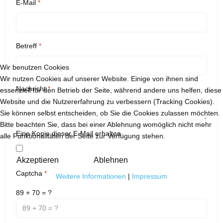
E-Mail
*
Betreff
*
Wir benutzen Cookies
Wir nutzen Cookies auf unserer Website. Einige von ihnen sind
Nachricht
*
essenziell für den Betrieb der Seite, während andere uns helfen, diese
Website und die Nutzererfahrung zu verbessern (Tracking Cookies).
Sie können selbst entscheiden, ob Sie die Cookies zulassen möchten.
Bitte beachten Sie, dass bei einer Ablehnung womöglich nicht mehr
Eine Kopie dieser E-Mail erhalten
alle Funktionalitäten der Seite zur Verfügung stehen.
Akzeptieren
Ablehnen
Captcha
*
Weitere Informationen
|
Impressum
89 + 70 = ?