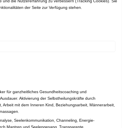
te und die Nutzererfahrung zu verbessern (Tracking Cookies). Sie
ktionalitäten der Seite zur Verfügung stehen.
ker für ganzheitliches Gesundheitscoaching und
d Ausdauer. Aktivierung der Selbstheilungskräfte durch
 Arbeit mit dem Inneren Kind, Beziehungsarbeit, Männerarbeit,
emassagen.
sanalyse, Seelenkommunikation, Channeling, Energie-
rch Mantren und Seelengesang, Transparente