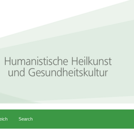
eich
Search