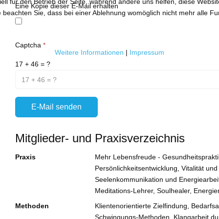
ell für den Betrieb der Seite, während andere uns helfen, diese Websi
Eine Kopie dieser E-Mail erhalten
 beachten Sie, dass bei einer Ablehnung womöglich nicht mehr alle Fun
Captcha
*
Weitere Informationen
|
Impressum
17 + 46 = ?
E-Mail senden
Mitglieder- und Praxisverzeichnis
Praxis
Mehr Lebensfreude - Gesundheitsprakti
Persönlichkeitsentwicklung, Vitalität un
Seelenkommunikation und Energiearbeit,
Meditations-Lehrer, Soulhealer, Energi
Methoden
Klientenorientierte Zielfindung, Bedarf
Schwingungs-Methoden, Klangarbeit du