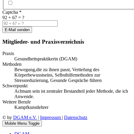
Captcha
*
92 + 67 = ?
E-Mail senden
Mitglieder- und Praxisverzeichnis
Praxis
Gesundheitspraktikerin (DGAM)
Methoden
Bewegung,die zu ihnen passt, Vertiefung des
Körperbewusstseins, Selbsthilfemethoden zur
Stressreduzierung, Gesunde Gespräche führen
Schwerpunkt
Achtsam sein ist zentraler Bestandteil jeder Methode, die ich
Anwende.
Weitere Berufe
Kampfkunstlehrer
© by
DGAM e.V.
|
Impressum
|
Datenschutz
Mobile Menu Toggle
DGAM