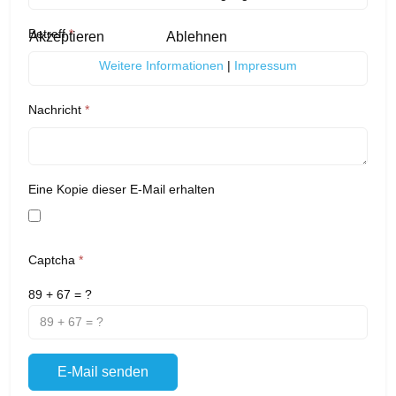
Betreff
*
Akzeptieren
Ablehnen
Weitere Informationen
|
Impressum
Nachricht
*
Eine Kopie dieser E-Mail erhalten
Captcha
*
89 + 67 = ?
E-Mail senden