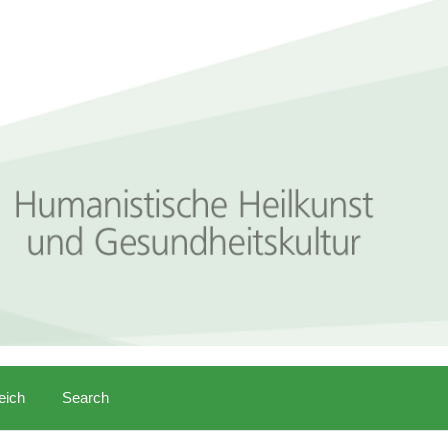
eich
Search