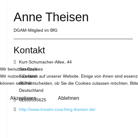
Anne Theisen
DGAM-Mitglied im BfG
Kontakt
Adresse:
Kurt-Schumacher-Allee, 44
Saarlouis
Wir benutzen Cookies
Saarland
Wir nutzen Cookies auf unserer Website. Einige von ihnen sind essenzi
66740
können selbst entscheiden, ob Sie die Cookies zulassen möchten. Bitte
Deutschland
Akzeptieren
Ablehnen
Mobil:
01608595625
Website:
http://www.kreativ-coaching-theisen.de/