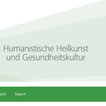
eich
Search