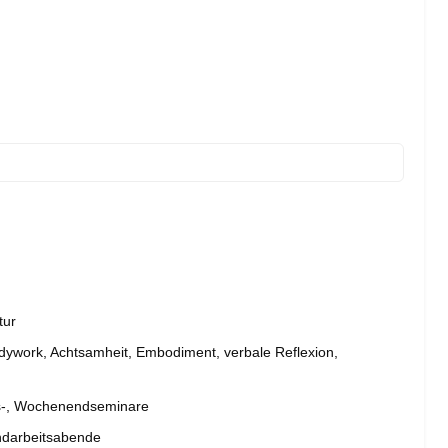
tur
ywork, Achtsamheit, Embodiment, verbale Reflexion,
es-, Wochenendseminare
ndarbeitsabende