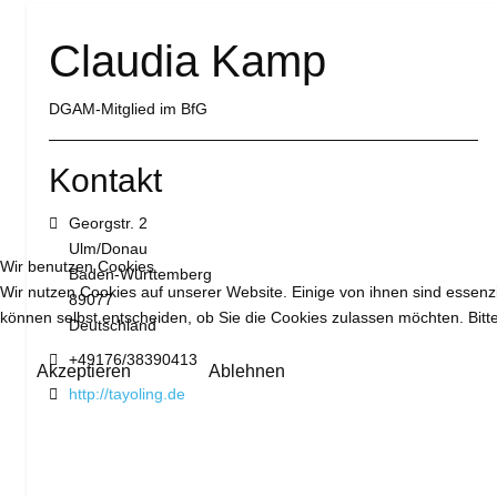
Claudia Kamp
DGAM-Mitglied im BfG
Kontakt
Adresse:
Georgstr. 2
Ulm/Donau
Wir benutzen Cookies
Baden-Württemberg
Wir nutzen Cookies auf unserer Website. Einige von ihnen sind essenzi
89077
können selbst entscheiden, ob Sie die Cookies zulassen möchten. Bitte
Deutschland
Mobil:
+49176/38390413
Akzeptieren
Ablehnen
Website:
http://tayoling.de