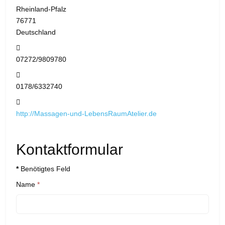
Rheinland-Pfalz
76771
Deutschland
Telefon:
07272/9809780
Mobil:
0178/6332740
Website:
http://Massagen-und-LebensRaumAtelier.de
Kontaktformular
*
Benötigtes Feld
Name
*