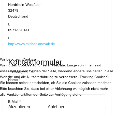
Nordrhein-Westfalen
32479
Deutschland
Telefon:
0571/520141
Website:
http://www.michaelanovak.de
Wir benutzen Cookies
Kontaktformular
Wir nutzen Cookies auf unserer Website. Einige von ihnen sind
essenziell für den Betrieb der Seite, während andere uns helfen, diese
*
Benötigtes Feld
Website und die Nutzererfahrung zu verbessern (Tracking Cookies).
Name
*
Sie können selbst entscheiden, ob Sie die Cookies zulassen möchten.
Bitte beachten Sie, dass bei einer Ablehnung womöglich nicht mehr
alle Funktionalitäten der Seite zur Verfügung stehen.
E-Mail
*
Akzeptieren
Ablehnen