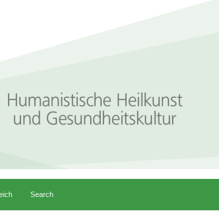
eich
Search