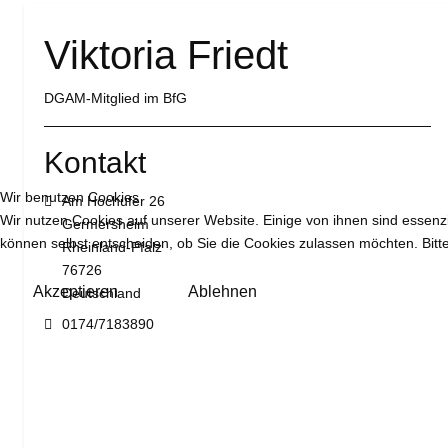
Viktoria Friedt
DGAM-Mitglied im BfG
Kontakt
Wir benutzen Cookies
Adresse:
Am Hochufer 26
Wir nutzen Cookies auf unserer Website. Einige von ihnen sind essenzi
Germersheim
können selbst entscheiden, ob Sie die Cookies zulassen möchten. Bitte
Rheinland-Pfalz
76726
Akzeptieren
Ablehnen
Deutschland
Mobil:
0174/7183890